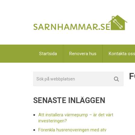
Startsida
Renovera hus
Kontakta os
F
SENASTE INLÄGGEN
Att installera värmepump – är det värt
investeringen?
Förenkla husrenoveringen med atv