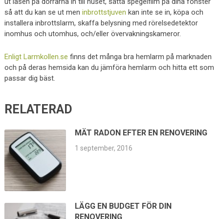
ut låsen på dörrarna in till huset, sätta spegelfilm på dina fönster
så att du kan se ut men
inbrottstjuven
kan inte se in, köpa och
installera inbrottslarm, skaffa belysning med rörelsedetektor
inomhus och utomhus, och/eller övervakningskameror.
Enligt Larmkollen.se
finns det många bra hemlarm på marknaden
och på deras hemsida kan du jämföra hemlarm och hitta ett som
passar dig bäst.
RELATERAD
MÄT RADON EFTER EN RENOVERING
1 september, 2016
LÄGG EN BUDGET FÖR DIN
RENOVERING