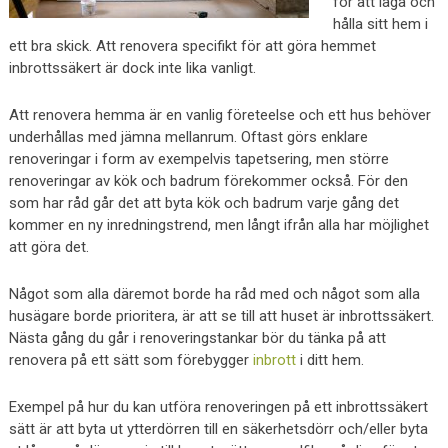
för att laga och
hålla sitt hem i
ett bra skick. Att renovera specifikt för att göra hemmet
inbrottssäkert är dock inte lika vanligt.
Att renovera hemma är en vanlig företeelse och ett hus behöver
underhållas med jämna mellanrum. Oftast görs enklare
renoveringar i form av exempelvis tapetsering, men större
renoveringar av kök och badrum förekommer också. För den
som har råd går det att byta kök och badrum varje gång det
kommer en ny inredningstrend, men långt ifrån alla har möjlighet
att göra det.
Något som alla däremot borde ha råd med och något som alla
husägare borde prioritera, är att se till att huset är inbrottssäkert.
Nästa gång du går i renoveringstankar bör du tänka på att
renovera på ett sätt som förebygger
inbrott
i ditt hem.
Exempel på hur du kan utföra renoveringen på ett inbrottssäkert
sätt är att byta ut ytterdörren till en säkerhetsdörr och/eller byta