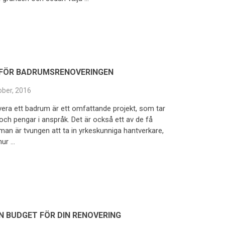
NFÖR BADRUMSRENOVERINGEN
ober, 2016
vera ett badrum är ett omfattande projekt, som tar
 och pengar i anspråk. Det är också ett av de få
man är tvungen att ta in yrkeskunniga hantverkare,
hur …
N BUDGET FÖR DIN RENOVERING