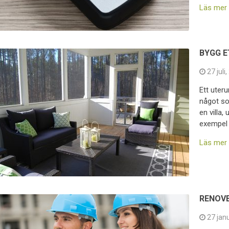
Läs mer
BYGG 
27 juli
Ett ute
något so
en villa,
exempel 
Läs mer
RENOVE
27 jan