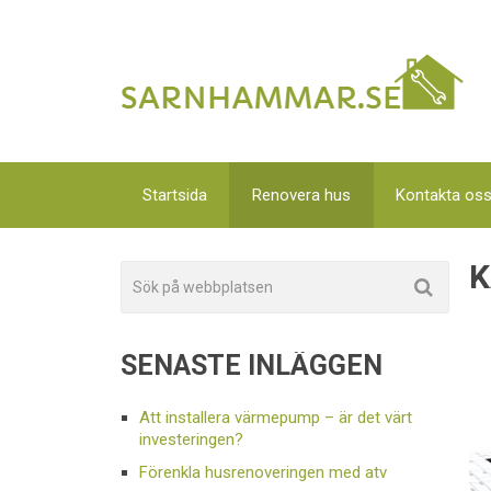
Startsida
Renovera hus
Kontakta os
K
SENASTE INLÄGGEN
Att installera värmepump – är det värt
investeringen?
Förenkla husrenoveringen med atv