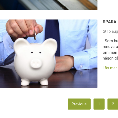
SPARA 
15 aug
Som husä
renovera 
om man kö
någon g
Läs mer
IDNUMRERING
Previous
1
2
ÖR
NLÄGG