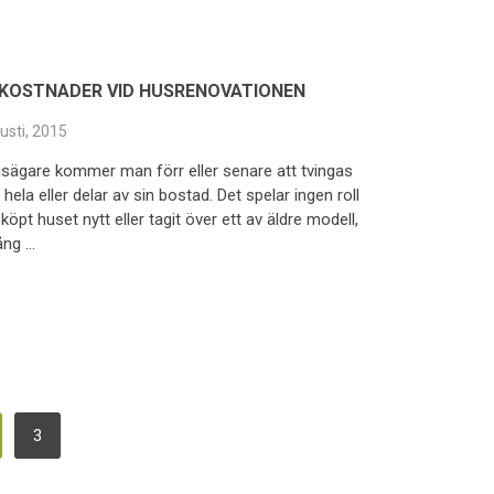
KOSTNADER VID HUSRENOVATIONEN
usti, 2015
gare kommer man förr eller senare att tvingas
hela eller delar av sin bostad. Det spelar ingen roll
pt huset nytt eller tagit över ett av äldre modell,
ång …
3