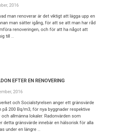
ober, 2016
vad man renoverar är det viktigt att lägga upp en
nnan man sätter igång, för att se att man har råd
mföra renoveringen, och för att ha något att
ig till …
DON EFTER EN RENOVERING
ember, 2016
erket och Socialstyrelsen anger ett gränsvärde
n på 200 Bq/m3, för nya byggnader respektive
 och allmänna lokaler. Radonvärden som
r detta gränsvärde innebär en hälsorisk för alla
as under en längre …