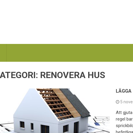
s
ATEGORI:
RENOVERA HUS
LÄGGA
5 nove
Att gjut
regel ba
sprickbil
befintli