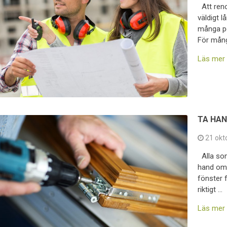
Att reno
väldigt 
många p
För mång
Läs mer
TA HAN
21 okt
Alla som 
hand om 
fönster f
riktigt …
Läs mer