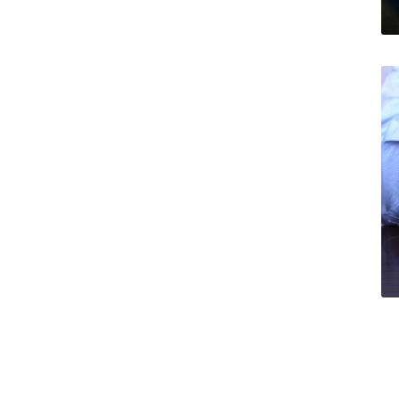
S
F
I