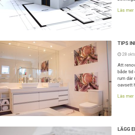
Läs mer
TIPS I
28 okt
Att reno
både tid
rum där 
oavsett 
Läs mer
LÄGG E