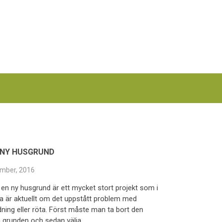
 NY HUSGRUND
mber, 2016
a en ny husgrund är ett mycket stort projekt som i
ra är aktuellt om det uppstått problem med
dning eller röta. Först måste man ta bort den
ga grunden och sedan välja …