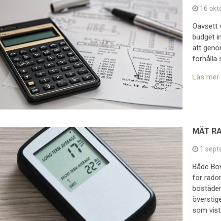
16 okt
Oavsett 
budget i
att geno
förhålla s
Läs mer
MÄT RA
1 sept
Både Bov
för rado
bostäder
överstige
som vist